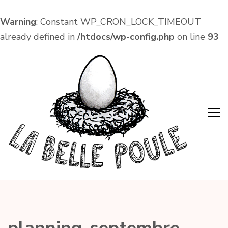
Warning
: Constant WP_CRON_LOCK_TIMEOUT
already defined in
/htdocs/wp-config.php
on line
93
Aller
au
contenu
(Pressez
Entrée)
La Belle Poule
Café associatif et lieu de vie local dans le centre
d'Amboise !