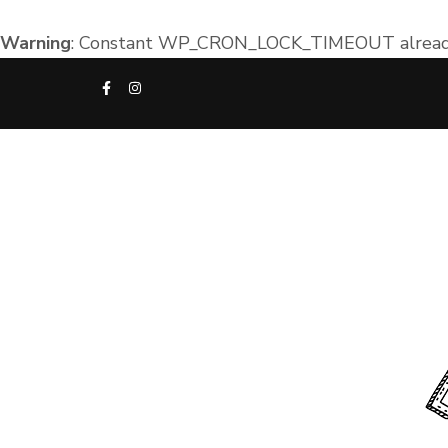
Warning
: Constant WP_CRON_LOCK_TIMEOUT already
Aller
au
contenu
(Pressez
Entrée)