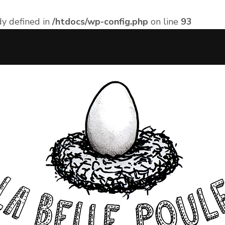
 defined in
/htdocs/wp-config.php
on line
93