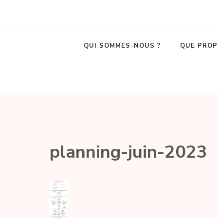
La Belle Poule
Café associatif et lieu de vie local dans le centre d'Amboise !
QUI SOMMES-NOUS ?
QUE PROP
planning-juin-2023