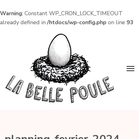
Warning
: Constant WP_CRON_LOCK_TIMEOUT
already defined in
/htdocs/wp-config.php
on line
93
Aller
au
contenu
(Pressez
Entrée)
La Belle Poule
Café associatif et lieu de vie local dans le centre
d'Amboise !