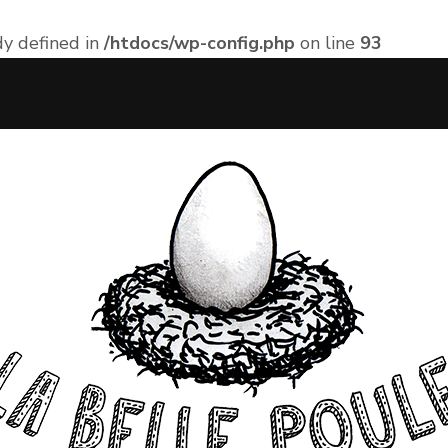
 defined in
/htdocs/wp-config.php
on line
93