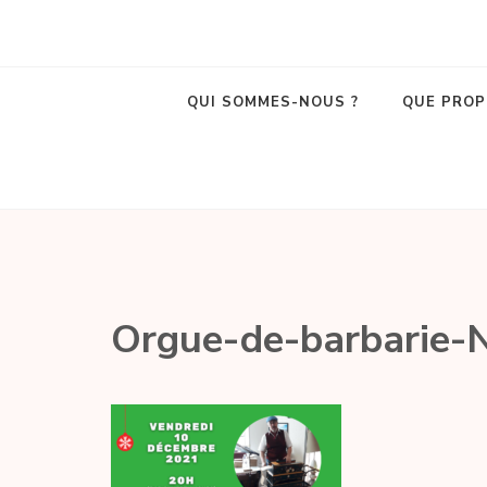
La Belle Poule
Café associatif et lieu de vie local dans le centre d'Amboise !
QUI SOMMES-NOUS ?
QUE PROP
Orgue-de-barbarie-