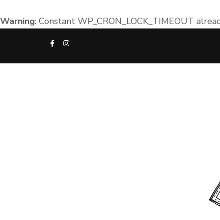
Warning
: Constant WP_CRON_LOCK_TIMEOUT already
Aller
au
contenu
(Pressez
Entrée)