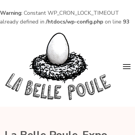
Warning
: Constant WP_CRON_LOCK_TIMEOUT
already defined in
/htdocs/wp-config.php
on line
93
Aller
au
contenu
(Pressez
Entrée)
La Belle Poule
Café associatif et lieu de vie local dans le centre
d'Amboise !