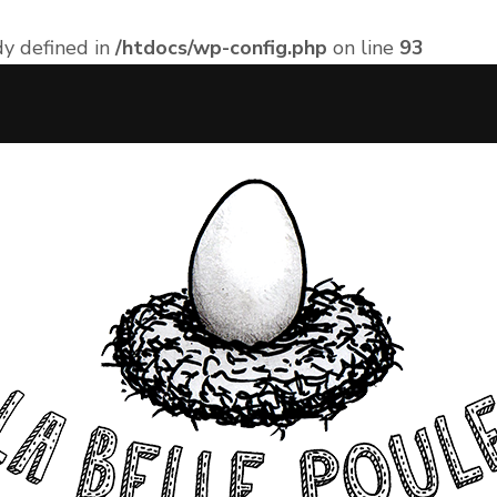
 defined in
/htdocs/wp-config.php
on line
93