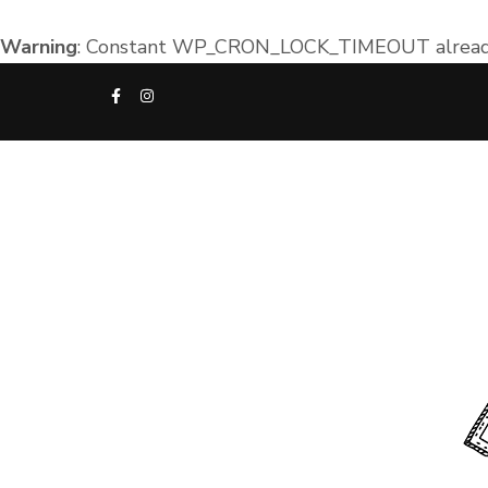
Warning
: Constant WP_CRON_LOCK_TIMEOUT already
Aller
au
contenu
(Pressez
Entrée)