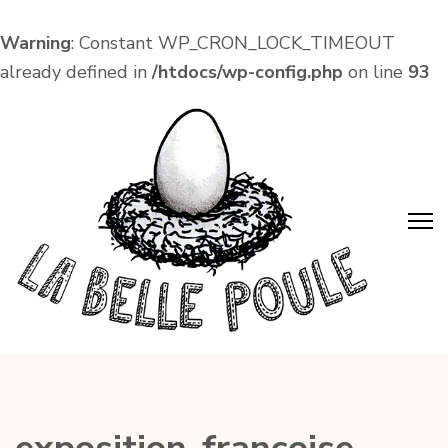
Warning
: Constant WP_CRON_LOCK_TIMEOUT
already defined in
/htdocs/wp-config.php
on line
93
Aller
au
contenu
(Pressez
Entrée)
La Belle Poule
Café associatif et lieu de vie local dans le centre
d'Amboise !