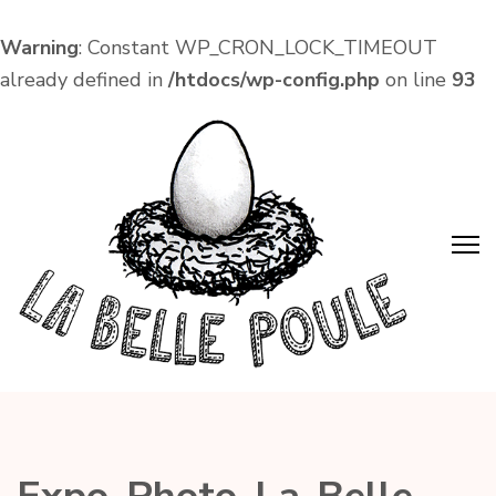
Warning
: Constant WP_CRON_LOCK_TIMEOUT
already defined in
/htdocs/wp-config.php
on line
93
Aller
au
contenu
(Pressez
Entrée)
La Belle Poule
Café associatif et lieu de vie local dans le centre
d'Amboise !