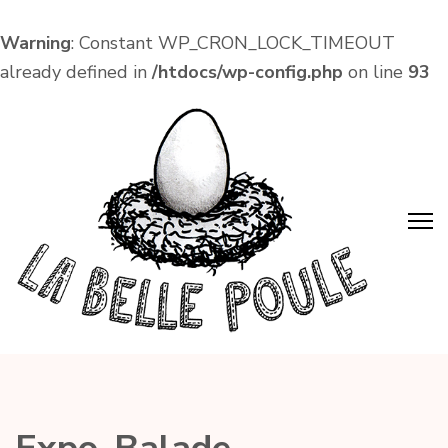
Warning
: Constant WP_CRON_LOCK_TIMEOUT
already defined in
/htdocs/wp-config.php
on line
93
Aller
au
contenu
(Pressez
Entrée)
La Belle Poule
Café associatif et lieu de vie local dans le centre
d'Amboise !