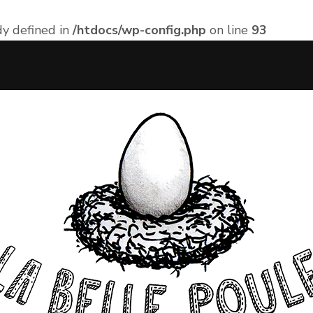
 defined in
/htdocs/wp-config.php
on line
93