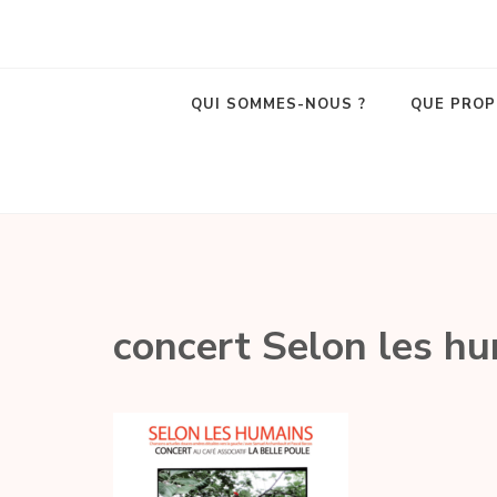
La Belle Poule
Café associatif et lieu de vie local dans le centre d'Amboise !
QUI SOMMES-NOUS ?
QUE PROP
concert Selon les 