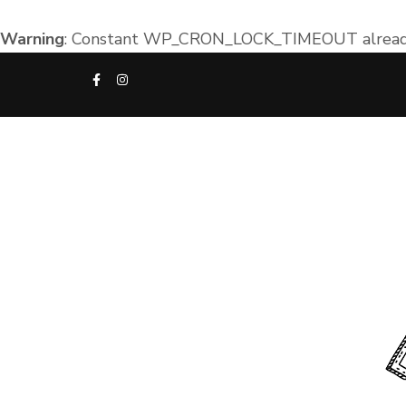
Warning
: Constant WP_CRON_LOCK_TIMEOUT already
Aller
au
contenu
(Pressez
Entrée)