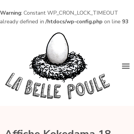
Warning
: Constant WP_CRON_LOCK_TIMEOUT
already defined in
/htdocs/wp-config.php
on line
93
Aller
au
contenu
(Pressez
Entrée)
La Belle Poule
Café associatif et lieu de vie local dans le centre
d'Amboise !