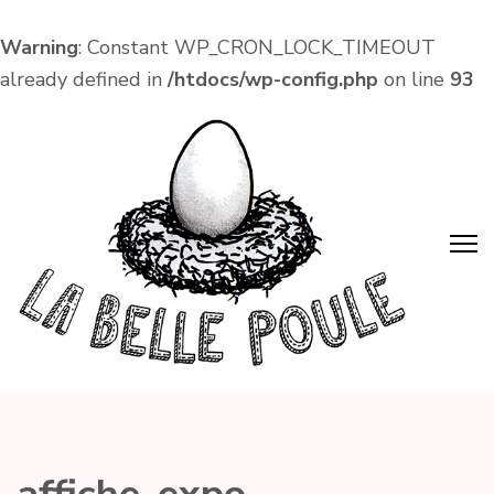
Warning
: Constant WP_CRON_LOCK_TIMEOUT
already defined in
/htdocs/wp-config.php
on line
93
Aller
au
contenu
(Pressez
Entrée)
La Belle Poule
Café associatif et lieu de vie local dans le centre
d'Amboise !