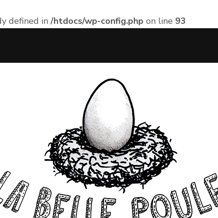
 defined in
/htdocs/wp-config.php
on line
93