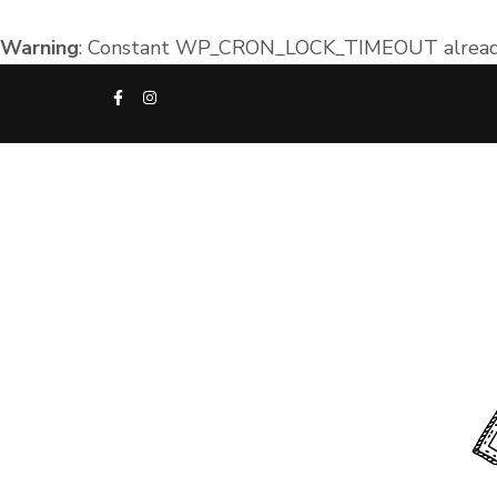
Warning
: Constant WP_CRON_LOCK_TIMEOUT already
Aller
au
contenu
(Pressez
Entrée)