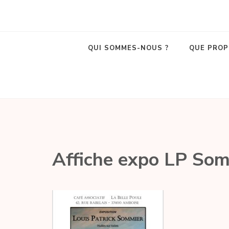
La Belle Poule
Café associatif et lieu de vie local dans le centre d'Amboise !
QUI SOMMES-NOUS ?
QUE PROP
Affiche expo LP Som