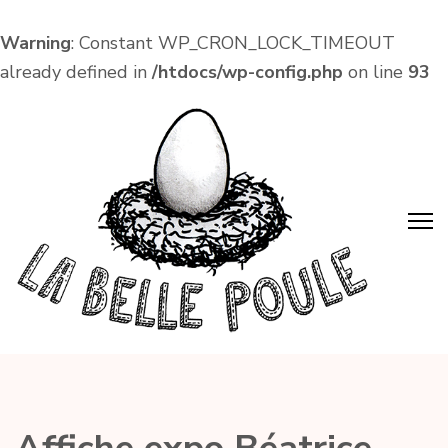
Warning
: Constant WP_CRON_LOCK_TIMEOUT
already defined in
/htdocs/wp-config.php
on line
93
Aller
au
contenu
(Pressez
Entrée)
La Belle Poule
Café associatif et lieu de vie local dans le centre
d'Amboise !