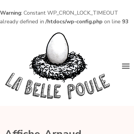
Warning
: Constant WP_CRON_LOCK_TIMEOUT
already defined in
/htdocs/wp-config.php
on line
93
Aller
au
contenu
(Pressez
Entrée)
La Belle Poule
Café associatif et lieu de vie local dans le centre
d'Amboise !