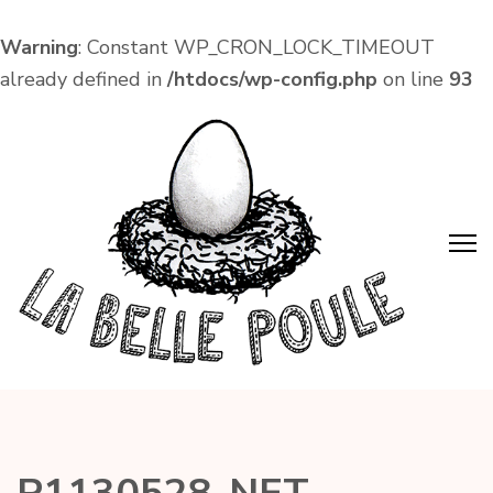
Warning
: Constant WP_CRON_LOCK_TIMEOUT
already defined in
/htdocs/wp-config.php
on line
93
Aller
au
contenu
(Pressez
Entrée)
La Belle Poule
Café associatif et lieu de vie local dans le centre
d'Amboise !